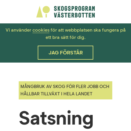
Vi använder
cookies
för att webbplatsen ska fungera på
ett bra sätt för dig.
JAG FÖRSTÅR
MÅNGBRUK AV SKOG FÖR FLER JOBB OCH
HÅLLBAR TILLVÄXT I HELA LANDET
Satsning