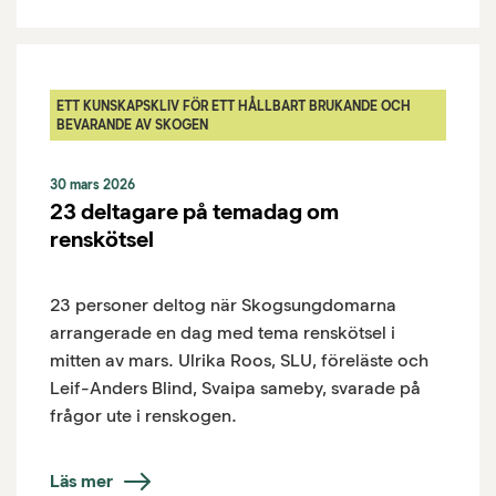
ETT KUNSKAPSKLIV FÖR ETT HÅLLBART BRUKANDE OCH
BEVARANDE AV SKOGEN
30 mars 2026
23 deltagare på temadag om
renskötsel
23 personer deltog när Skogsungdomarna
arrangerade en dag med tema renskötsel i
mitten av mars. Ulrika Roos, SLU, föreläste och
Leif-Anders Blind, Svaipa sameby, svarade på
frågor ute i renskogen.
Läs mer