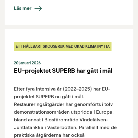
Läs mer
ETT HÅLLBART SKOGSBRUK MED ÖKAD KLIMATNYTTA
20 januari 2026
EU-projektet SUPERB har gått i mål
Efter fyra intensiva år (2022–2025) har EU-
projektet SUPERB nu gått i mål.
Restaureringsåtgärder har genomförts i tolv
demonstrationsområden utspridda i Europa,
bland annat i Biosfärområde Vindelälven-
Juhttátahkka i Västerbotten. Parallellt med de
praktiska åtgärderna har också