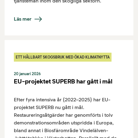
tjänstemän inom den skogliga sektorn.
Läs mer
ETT HÅLLBART SKOGSBRUK MED ÖKAD KLIMATNYTTA
20 januari 2026
EU-projektet SUPERB har gått i mål
Efter fyra intensiva år (2022–2025) har EU-
projektet SUPERB nu gått i mål.
Restaureringsåtgärder har genomförts i tolv
demonstrationsområden utspridda i Europa,
bland annat i Biosfärområde Vindelälven-