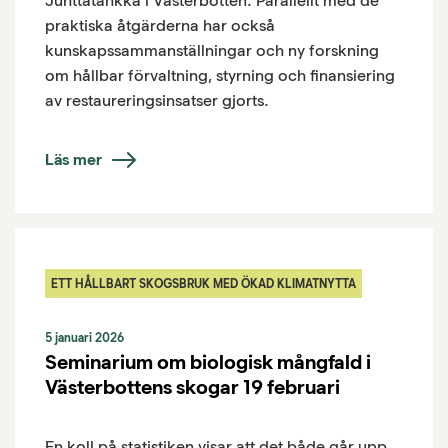
Juhttátahkka i Västerbotten. Parallellt med de
praktiska åtgärderna har också
kunskapssammanställningar och ny forskning
om hållbar förvaltning, styrning och finansiering
av restaureringsinsatser gjorts.
Läs mer
ETT HÅLLBART SKOGSBRUK MED ÖKAD KLIMATNYTTA
5 januari 2026
Seminarium om biologisk mångfald i
Västerbottens skogar 19 februari
En koll på statistiken visar att det både går upp