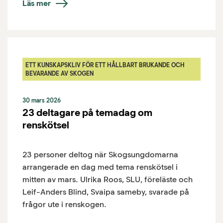
Läs mer
ETT KUNSKAPSKLIV FÖR ETT HÅLLBART BRUKANDE OCH
BEVARANDE AV SKOGEN
30 mars 2026
23 deltagare på temadag om
renskötsel
23 personer deltog när Skogsungdomarna
arrangerade en dag med tema renskötsel i
mitten av mars. Ulrika Roos, SLU, föreläste och
Leif-Anders Blind, Svaipa sameby, svarade på
frågor ute i renskogen.