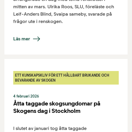
mitten av mars. Ulrika Roos, SLU, föreläste och
Leif-Anders Blind, Svaipa sameby, svarade på
frågor ute i renskogen.
Läs mer
ETT KUNSKAPSKLIV FÖR ETT HÅLLBART BRUKANDE OCH
BEVARANDE AV SKOGEN
4 februari 2026
Åtta taggade skogsungdomar på
Skogens dag i Stockholm
I slutet av januari tog åtta taggade