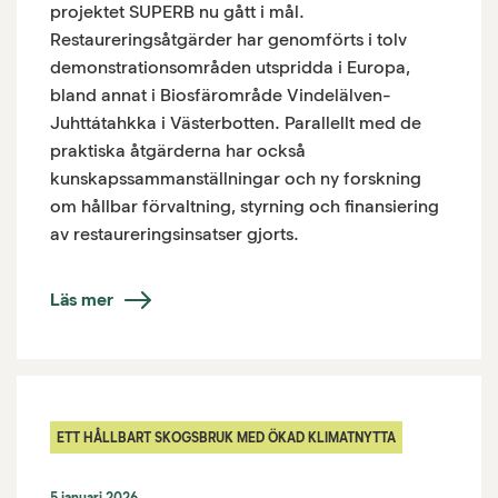
projektet SUPERB nu gått i mål.
Restaureringsåtgärder har genomförts i tolv
demonstrationsområden utspridda i Europa,
bland annat i Biosfärområde Vindelälven-
Juhttátahkka i Västerbotten. Parallellt med de
praktiska åtgärderna har också
kunskapssammanställningar och ny forskning
om hållbar förvaltning, styrning och finansiering
av restaureringsinsatser gjorts.
Läs mer
ETT HÅLLBART SKOGSBRUK MED ÖKAD KLIMATNYTTA
5 januari 2026