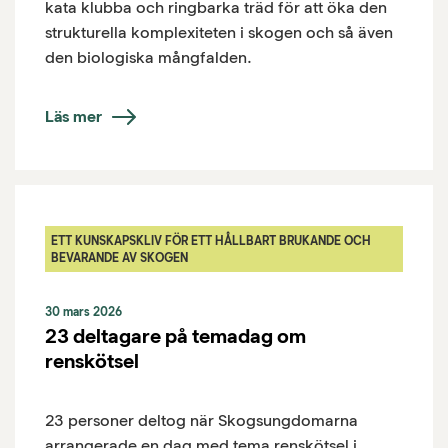
kata klubba och ringbarka träd för att öka den
strukturella komplexiteten i skogen och så även
den biologiska mångfalden.
Läs mer
ETT KUNSKAPSKLIV FÖR ETT HÅLLBART BRUKANDE OCH
BEVARANDE AV SKOGEN
30 mars 2026
23 deltagare på temadag om
renskötsel
23 personer deltog när Skogsungdomarna
arrangerade en dag med tema renskötsel i