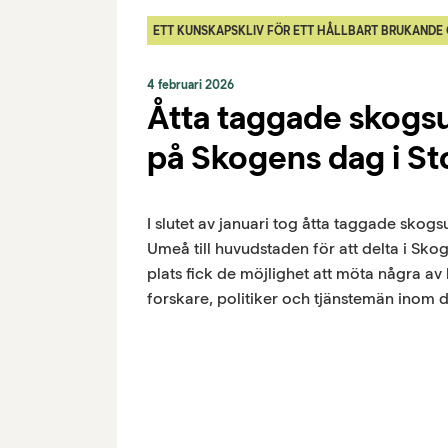
ETT KUNSKAPSKLIV FÖR ETT HÅLLBART BRUKANDE
4 februari 2026
Åtta taggade skog
på Skogens dag i S
I slutet av januari tog åtta taggade sko
Umeå till huvudstaden för att delta i Sk
plats fick de möjlighet att möta några av
forskare, politiker och tjänstemän inom 