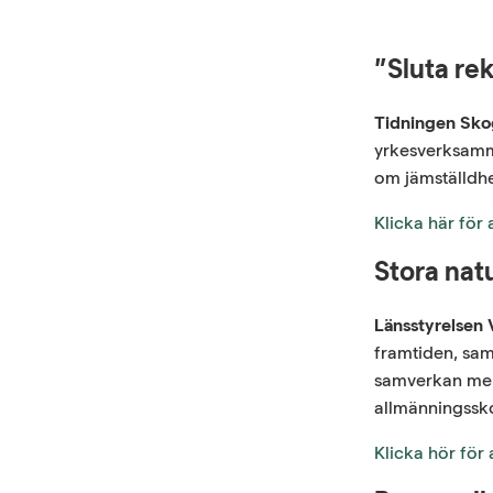
”Sluta re
Tidningen Sk
yrkesverksamma
om jämställdhe
Klicka här för
Stora nat
Länsstyrelsen 
framtiden, sam
samverkan mell
allmänningssko
Klicka hör för