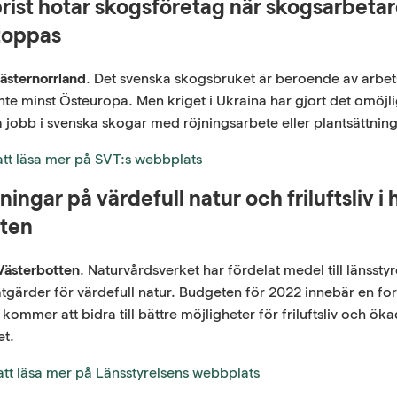
rist hotar skogsföretag när skogsarbetar
toppas
ästernorrland
. Det svenska skogsbruket är beroende av arbets
inte minst Östeuropa. Men kriget i Ukraina har gjort det omöjl
a jobb i svenska skogar med röjningsarbete eller plantsättning 
 att läsa mer på SVT:s webbplats
ningar på värdefull natur och friluftsliv i 
tten
Västerbotten
. Naturvårdsverket har fördelat medel till länsstyr
tgärder för värdefull natur. Budgeten för 2022 innebär en for
 kommer att bidra till bättre möjligheter för friluftsliv och ök
et.
 att läsa mer på Länsstyrelsens webbplats