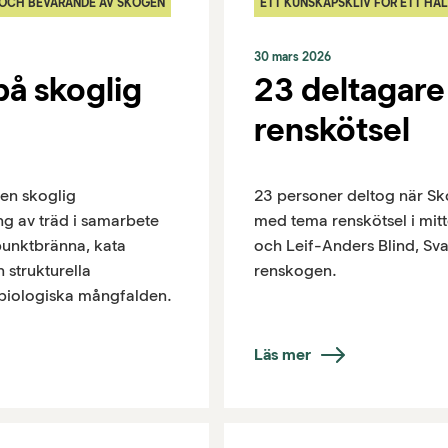
 OCH BEVARANDE AV SKOGEN
ETT KUNSKAPSKLIV FÖR ETT H
30 mars 2026
å skoglig
23 deltagar
renskötsel
en skoglig
23 personer deltog när 
ng av träd i samarbete
med tema renskötsel i mitt
unktbränna, kata
och Leif-Anders Blind, Sva
 strukturella
renskogen.
 biologiska mångfalden.
Läs mer