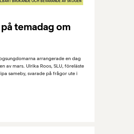
ÅLLBART BRUKANDE OCH BEVARANDE AV SKOGEN
e på temadag om
Skogsungdomarna arrangerade en dag
en av mars. Ulrika Roos, SLU, föreläste
ipa sameby, svarade på frågor ute i