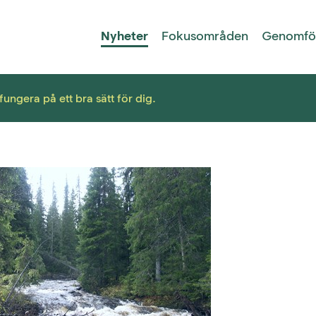
Nyheter
Fokusområden
Genomfö
ungera på ett bra sätt för dig.