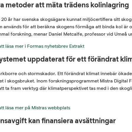
ra metoder att mäta trädens kolinlagring
 20 år har svenska skogsägare kunnat miljöcertifiera sitt sko
 används för att beräkna skogens förmåga att binda kol är 
al forskning, menar Daniel Metcalfe, professor vid Umeå uni
att läsa mer i Formas nyhetsbrev Extrakt
stemet uppdaterat för ett förändrat kli
rkborre och stormskador. Ett förändrat klimat innebär ökade
et i skogsbruket. Inom forskningsprogrammet Mistra Digital F
tt ta fram verktyg där klimatperspektivet tas med i den skogl
att läsa mer på Mistras webbplats
nsavgift kan finansiera avsättningar