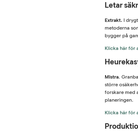
Letar säk
Extrakt.
I drygt
metoderna som
bygger på gamm
Klicka här för 
Heurekasy
Mistra
. Granba
större osäkerh
forskare med a
planeringen.
Klicka här för 
Produktio