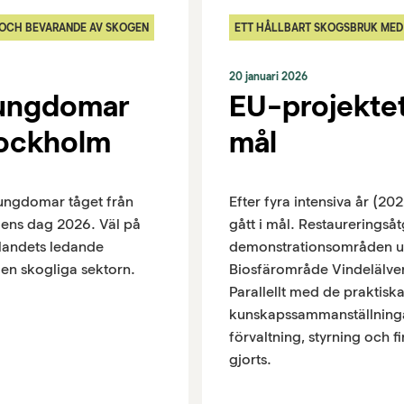
 OCH BEVARANDE AV SKOGEN
ETT HÅLLBART SKOGSBRUK MED
20 januari 2026
sungdomar
EU-projektet
tockholm
mål
gsungdomar tåget från
Efter fyra intensiva år (
ogens dag 2026. Väl på
gått i mål. Restaureringså
 landets ledande
demonstrationsområden uts
den skogliga sektorn.
Biosfärområde Vindelälven
Parallellt med de praktisk
kunskapssammanställninga
förvaltning, styrning och f
gjorts.