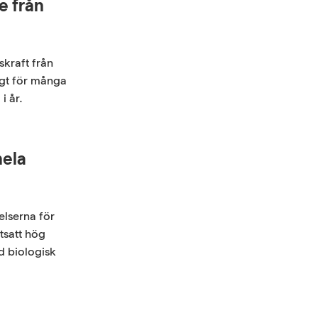
e från
kraft från
igt för många
i år.
hela
elserna för
tsatt hög
ad biologisk