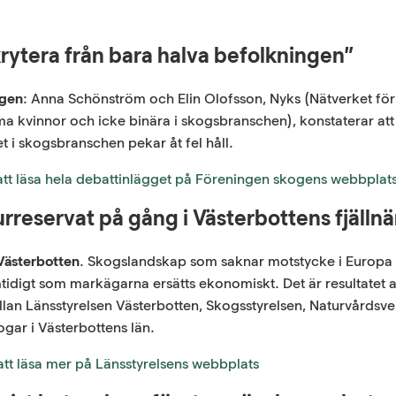
krytera från bara halva befolkningen”
ogen
: Anna Schönström och Elin Olofsson, Nyks (Nätverket för
 kvinnor och icke binära i skogsbranschen), konstaterar att
t i skogsbranschen pekar åt fel håll.
 att läsa hela debattinlägget på Föreningen skogens webbplat
urreservat på gång i Västerbottens fjälln
Västerbotten
. Skogslandskap som saknar motstycke i Europa 
tidigt som markägarna ersätts ekonomiskt. Det är resultatet 
an Länsstyrelsen Västerbotten, Skogsstyrelsen, Naturvårdsve
gar i Västerbottens län.
 att läsa mer på Länsstyrelsens webbplats