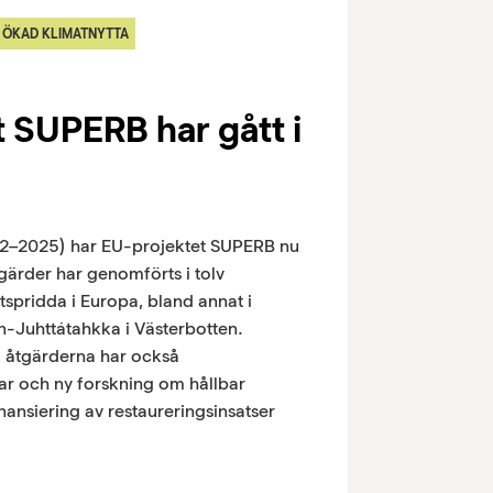
 ÖKAD KLIMATNYTTA
 SUPERB har gått i
2022–2025) har EU-projektet SUPERB nu
tgärder har genomförts i tolv
pridda i Europa, bland annat i
-Juhttátahkka i Västerbotten.
a åtgärderna har också
r och ny forskning om hållbar
inansiering av restaureringsinsatser