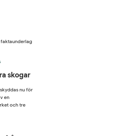
 faktaunderlag
s
ära skogar
skyddas nu för
av en
rket och tre