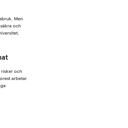
gsbruk. Men
osäkra och
versitet.
mat
 risker och
orest arbetar
iga