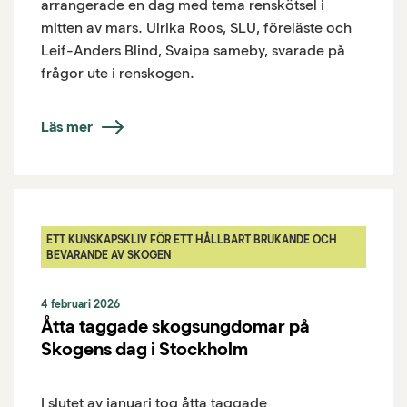
arrangerade en dag med tema renskötsel i
mitten av mars. Ulrika Roos, SLU, föreläste och
Leif-Anders Blind, Svaipa sameby, svarade på
frågor ute i renskogen.
Läs mer
ETT KUNSKAPSKLIV FÖR ETT HÅLLBART BRUKANDE OCH
BEVARANDE AV SKOGEN
4 februari 2026
Åtta taggade skogsungdomar på
Skogens dag i Stockholm
I slutet av januari tog åtta taggade