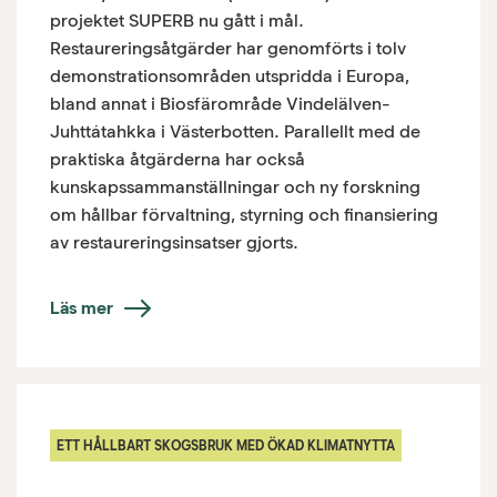
projektet SUPERB nu gått i mål.
Restaureringsåtgärder har genomförts i tolv
demonstrationsområden utspridda i Europa,
bland annat i Biosfärområde Vindelälven-
Juhttátahkka i Västerbotten. Parallellt med de
praktiska åtgärderna har också
kunskapssammanställningar och ny forskning
om hållbar förvaltning, styrning och finansiering
av restaureringsinsatser gjorts.
Läs mer
ETT HÅLLBART SKOGSBRUK MED ÖKAD KLIMATNYTTA