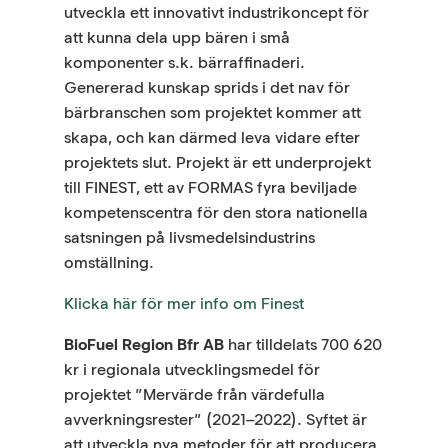
utveckla ett innovativt industrikoncept för
att kunna dela upp bären i små
komponenter s.k. bärraffinaderi.
Genererad kunskap sprids i det nav för
bärbranschen som projektet kommer att
skapa, och kan därmed leva vidare efter
projektets slut. Projekt är ett underprojekt
till FINEST, ett av FORMAS fyra beviljade
kompetenscentra för den stora nationella
satsningen på livsmedelsindustrins
omställning.
Klicka här för mer info om Finest
BioFuel Region Bfr AB
har tilldelats 700 620
kr i regionala utvecklingsmedel för
projektet ”Mervärde från värdefulla
avverkningsrester” (2021–2022). Syftet är
att utveckla nya metoder för att producera