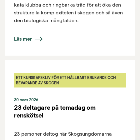
kata klubba och ringbarka träd för att öka den
strukturella komplexiteten i skogen och så även
den biologiska mångfalden.
Läs mer
ETT KUNSKAPSKLIV FÖR ETT HÅLLBART BRUKANDE OCH
BEVARANDE AV SKOGEN
30 mars 2026
23 deltagare på temadag om
renskötsel
23 personer deltog när Skogsungdomarna