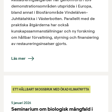
demonstrationsområden utspridda i Europa,
bland annat i Biosfärområde Vindelälven-
Juhttátahkka i Västerbotten. Parallellt med de
praktiska åtgärderna har också
kunskapssammanställningar och ny forskning
om hållbar förvaltning, styrning och finansiering
av restaureringsinsatser gjorts.
Läs mer
ETT HÅLLBART SKOGSBRUK MED ÖKAD KLIMATNYTTA
5 januari 2026
Seminarium om biologisk mångfald i