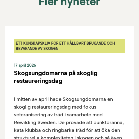
Fler nyheter
ETT KUNSKAPSKLIV FÖR ETT HÅLLBART BRUKANDE OCH
BEVARANDE AV SKOGEN
17 april 2026
Skogsungdomarna på skoglig
restaureringsdag
I mitten av april hade Skogsungdomarna en
skoglig restaureringsdag med fokus
veteranisering av träd i samarbete med
Rewilding Sweden. De provade att punktbränna,
kata klubba och ringbarka träd för att öka den
strukturella komplexiteten i skogen och så även