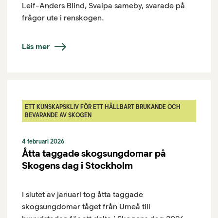
Leif-Anders Blind, Svaipa sameby, svarade på
frågor ute i renskogen.
Läs mer
ETT KUNSKAPSKLIV FÖR ETT HÅLLBART BRUKANDE OCH
BEVARANDE AV SKOGEN
4 februari 2026
Åtta taggade skogsungdomar på
Skogens dag i Stockholm
I slutet av januari tog åtta taggade
skogsungdomar tåget från Umeå till