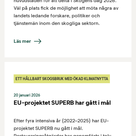
huvudstaden för att delta i Skogens dag 2026.
Väl på plats fick de möjlighet att möta några av
landets ledande forskare, politiker och
tjänstemän inom den skogliga sektorn.
Läs mer
ETT HÅLLBART SKOGSBRUK MED ÖKAD KLIMATNYTTA
20 januari 2026
EU-projektet SUPERB har gått i mål
Efter fyra intensiva år (2022–2025) har EU-
projektet SUPERB nu gått i mål.
Restaureringsåtgärder har genomförts i tolv