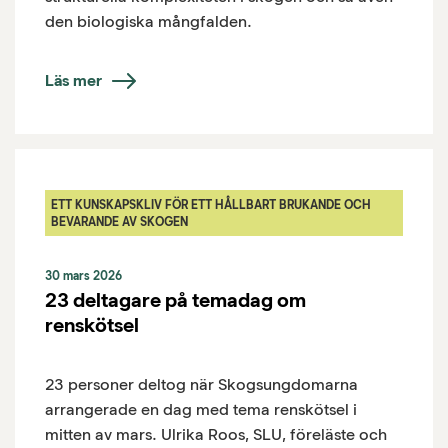
den biologiska mångfalden.
Läs mer
ETT KUNSKAPSKLIV FÖR ETT HÅLLBART BRUKANDE OCH
BEVARANDE AV SKOGEN
30 mars 2026
23 deltagare på temadag om
renskötsel
23 personer deltog när Skogsungdomarna
arrangerade en dag med tema renskötsel i
mitten av mars. Ulrika Roos, SLU, föreläste och